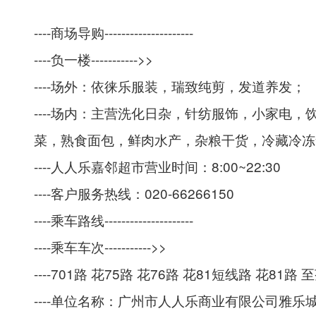
----
商场导购---------------------
----
负一楼----------->>
----
场外：依徕乐服装，瑞致纯剪，发道养发；
----
场内：主营洗化日杂，针纺服饰，小家电，
菜，熟食面包，鲜肉水产，杂粮干货，冷藏冷冻
----
人人乐嘉邻超市营业时间：8:00~22:30
----
客户服务热线：020-66266150
----
乘车路线---------------------
----
乘车车次----------->>
----701
路 花75路 花76路 花81短线路 花81
----
单位名称：广州市人人乐商业有限公司雅乐