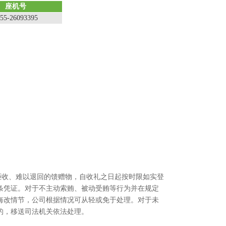
座机号
55-26093395
拒收、难以退回的馈赠物，自收礼之日起按时限如实登
条凭证。对于不主动索贿、被动受贿等行为并在规定
悔改情节，公司根据情况可从轻或免于处理。对于未
的，移送司法
机关依法处理。