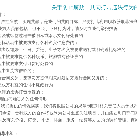
关于防止腐败，共同打击违法行为
伴：
，严控腐败，实现共赢，是我们的共同目标。严厉打击利用职权获取非法
我方人员有包括，但不限于下列行为时，请及时向我们举报投诉！
同洽谈或续签过程中被明示或暗示支付好处费的；
类竞标活动中被要求支付各种名义信息费的；
日或者以结婚、生日、乔迁、生子等名义被要求送礼或明确送礼标准的；
过程中被要求提供各种娱乐、旅游或有价证券的；
过程中被要求支付订货好处费的；
过程中向贵方借款的；
履行合同义务，要求贵方提供相关好处后方履行合同义务的；
有损双方利益的任何不廉政行为；
作伙伴的投诉打击报复的；
各种理由刁难贵方的任何情形；
向我们提供的情况属实，我们将根据公司的规章制度对相关责任人员予以
们承诺，贵我双方的合作将被列为公司重点关注项目，并由集团对口部门
以及有关价格、订货、补货、排面、服务、结算等方面的协调和管理。真
领导小组：