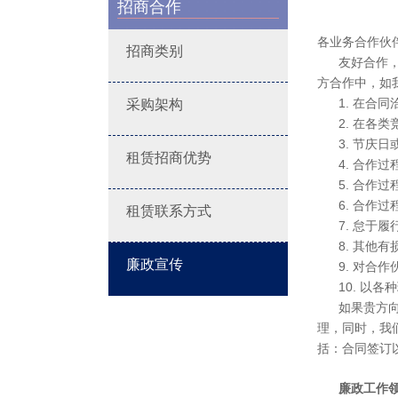
招商合作
各业务合作伙
招商类别
友好合作
方合作中，如
1. 在合
采购架构
2. 在各
3. 节庆
租赁招商优势
4. 合作
5. 合作
6. 合作
租赁联系方式
7. 怠于
8. 其他
廉政宣传
9. 对合
10. 以
如果贵方
理，同时，我
括：合同签订
廉政工作