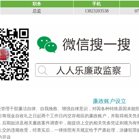
职务
手机
总监
13823203538
07
廉政账户设立
级管理干部廉洁自律、自我挽救、增强自律意识，对因各种特殊原因未能
行将现金自收礼之
日起两个工作日内交存相应的廉政账户，并取得相关凭
，后期如涉及相关廉政案件调查中，能提供上交的相
关凭条凭证则视为有
上交的违规收受，经查实后，一律按照有关规定给予严肃处理，涉嫌犯罪
的开设