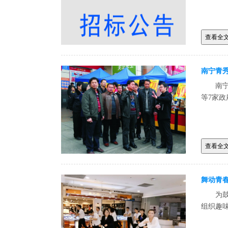
查看全
南宁青秀
南
等7家
查看全
舞动青
为
组织趣