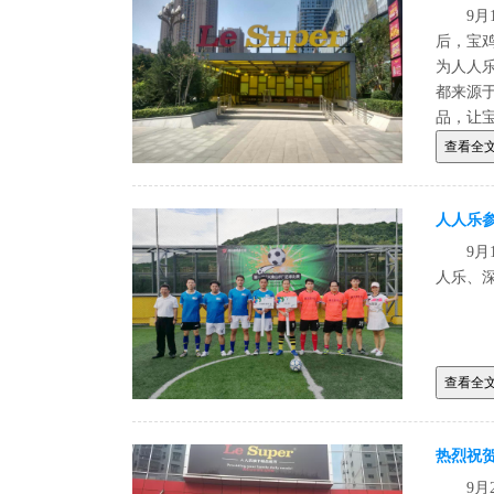
9月
后，宝
为人人乐
都来源
品，让
查看全
人人乐
9
人乐、
查看全
热烈祝贺
9