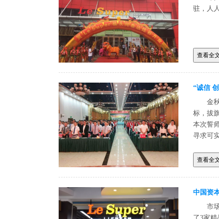
驻，人人
查看全
“诚信 
金
标，拔
本次誓
寻求可
查看全
中国资本
市
了3家精