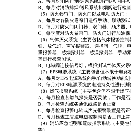
A
、每月对消防排烟/送风系统进行联动和手
B
、每月对消防排烟/送风系统排烟阀进行检
（5）防火卷帘门、防火门以及电动防火门：
A
、每月对各防火卷帘门进行手动、联动测试
B
、每月对防火门闭门器、双门器、须序器、
C
、每季度对防火卷帘门、防火门进行加油保
（6）气体灭火系统（主要包括气体报警控制
钮、放气灯、声光报警器、选择阀、气瓶、
重报警器、感烟探测器、感温探测器、手动
等进行检查测试。
B
、电磁阀连接信号灯，模拟测试气体灭火系
（7）EPS电源系统（主要包含但不限于电
A
、每月对EPS电源系统的手/自动转换功能
B
、每月对EPS电源系统的电池持久性进行测
（8）燃气报警系统（主要包含但不限于燃气
A
、每月检查各燃气探头是否灵敏，工作是否
B
、每月检查系统各通讯线路是否正常
C
、每月检查报警电铃或声光报警装置是否正
D
、每月检查主管道电磁控制阀是否工作正常
（9）消防应急照明和疏散指示系统（主要包
等）