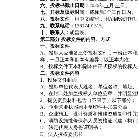
六、投标书截止日期：
2026
年
5
月
31
日。
七、开标及议标时间
：截标后3个工作日内。
八、投标文件
：用中文编写，用A4纸张打印
九、联系电话：1
3617491515
。
十、联系人：
胡昌晚。
第二部分 投标文件的内容、方式
一、投标文件
A
、投标人应准备三份投标文件，一份正本和二
样，一旦正本和副本有差异，以正本为准。
B
、投标文件正本和副本由正式授权的投标人
二、投标文件内容
1
、投标文件封面
A
、投标单位代表人姓名、单位名称、地址、
B
、在封口处加盖投标人单位公章，并明显注明
2
、提交资质材料包含（不限于）以下部分：
A
、企业营业执照副本复印件并加盖公章；
B
、企业施工、设计资质和维修资质复印件并
C
、消防设施维修保养人员资格证《建（构）
D
、法定代表人身份证明书；
E
、法人授权委托书；