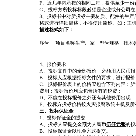
F
、近几年内承接的相同工程，提供至少一份
G
、投标方所投标标段必须是企业或分公司在
3
、投标书中对所投标主要材质、配件的生产
格式进行详细描述，不得使用简称。如：主
描述格式如下：
序号
项目名称
生产厂家
型号规格
技术
4
、报价要求
A
、投标文件中的全部报价，必须用人民币报
B
、投标人应根据招标文件的要求，进行报价
C
、投标报价表上的价格应包含下列内容：所
费用；投标报价均应包含所有的税费；
D
、不能在投标报价之外还有其他费用出现；
E
、投标方投标价格按火灾报警系统主机及所
三、投标保证金
1
、投标保证金的提交.
A
、投标人应提交金额为人民币
伍仟元整
的投
B
、投标保证金以现金方式提交。