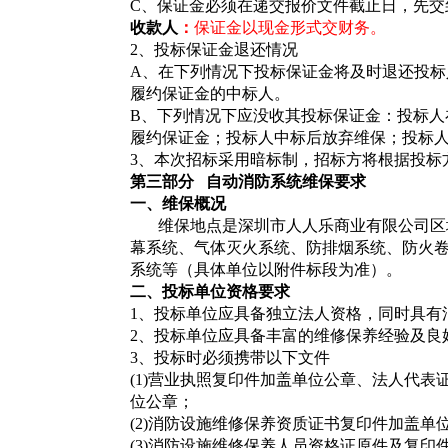
C
、保证金必须在递交报价文件截止日，先交
收款人
：
保证金以现金形式交财务。
2
、投标保证金退还情况
A
、在下列情况下投标保证金将及时退还投标
履约保证金的中标人。
B
、下列情况下应没收其投标保证金：投标人
履约保证金；投标人中标后放弃维保；投标
3
、本次招标采用暗标制，招标方将根据投标
第三部分
自动消防系统维保要求
一、维保概况
维保地点是深圳市人人乐商业有限公司区
幕系统、气体灭火系统、防排烟系统、防火卷
系统等（具体单位以附件标段为准）。
二、投标单位资格要求
1
、投标单位应具备独立法人资格，同时具有
2
、投标单位应具备丰富的维修保养经验及良
3
、投标时必须携带以下文件
(1)
营业执照复印件加盖单位公章、法人代表
位公章；
(2)
消防设施维修保养资质证书复印件加盖单
(3)
消防设施维修保养人员资格证原件及复印