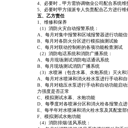
4
、必要时，甲方需协调物业公司配合系统维
5
、必要时甲方须派专人负责配合乙方进行维
五、乙方责任
1
、维修和保养
（1）消防火灾自动报警系统：
A
、每月对集中报警和区域报警器进行功能信
B
、每月对各防火分区进行模拟抽测试验
C
、每月对联动控制柜的各项功能检查测试
（2）消防电话系统和消防广播系统：
A
、每月现场测试消防电话通讯系统
B
、每月现场测试消防广播系统
（3）水喷淋（包含水幕、水炮系统）灭火和
A
、每月对水喷淋和消火栓水泵进行手动和自
B
、每月对稳压水泵进行手动和自动功能启动
力强度是否正常
C
、模拟测试水幕、水炮功能
D
、每季度对各喷淋分区和消火栓各报警点进
E
、每半年对水喷淋和消火栓水泵及其配套部
F
、模拟测试水炮功能
（4）消防排烟/送风系统：