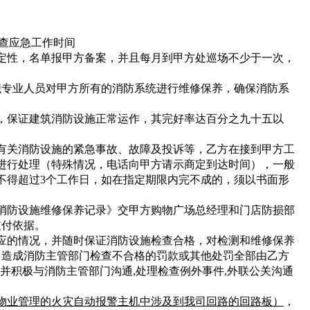
查应急工作时间
定性，名单报甲方备案，并且每月到甲方处巡场不少于一次，
织专业人员对甲方所有的消防系统进行维修保养，确保消防系
，保证建筑消防设施正常运作，其完好率达百分之九十五以
有关消防设施的紧急事故、故障及投诉等，乙方在接到甲方工
进行处理（特殊情况，电话向甲方请示商定到达时间），一般
不得超过3个工作日，如在指定期限内完不成的，须以书面形
消防设施维修保养记录》交甲方购物广场总经理和门店防损部
支付依据。
应的情况，并随时保证消防设施检查合格，对检测和维修保养
，造成消防主管部门检查不合格的罚款或其他处罚全部由乙方
;并积极与消防主管部门沟通,处理检查例外事件,外联公关沟通
物业管理的火灾自动报警主机中涉及到我
司回路的回路板）
，