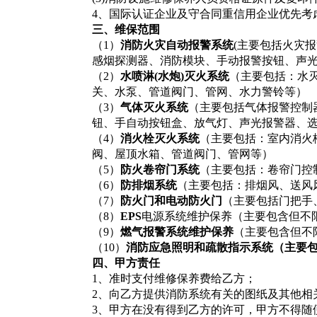
4
、国际认证企业及守合同重信用企业优先考
三、维保范围
（1）
消防火灾自动报警系统
(主要包括火灾
感烟探测器、消防模块、手动报警按钮、声光
（2）
水喷淋(水炮)灭火系统
（主要包括：水
关、水泵、管道阀门、管网、水力警铃等）
（3）
气体灭火系统
（主要包括气体报警控制
钮、手自动按钮盒、放气灯、声光报警器、
（4）
消火栓灭火系统
（主要包括：室内消火
阀、屋顶水箱、管道阀门、管网等）
（5）
防火卷帘门系统
（主要包括：卷帘门控
（6）
防排烟系统
（主要包括：排烟风、送风
（7）
防火门和电动防火门
（主要包括门把手
（8）
EPS
电源系统维护保养（主要包含但不
（9）
燃气报警系统维护保养
（主要包含但不
（10）
消防应急照明和疏散指示系统（主要包
四、甲方责任
1
、准时支付维修保养费给乙方；
2
、向乙方提供消防系统有关的图纸及其他相
3
、甲方在没有得到乙方的许可，甲方不得随