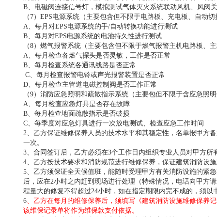
B、电磁阀连接信号灯，模拟测试气体灭火系统联动风机、风阀
（
7）EPS电源系统（主要包含但不限于电路板、充电板、自动
A、每月对EPS电源系统的手/自动转换功能进行测试
B、每月对EPS电源系统的电池持久性进行测试
（
8）燃气报警系统（主要包含但不限于燃气报警主机电路板、
A、每月
检查各燃气探头是否灵敏，工作是否正常
B、每月
检查系统各通讯线路是否正常
C、每月
检查报警电铃或声光报警装置是否正常
D、每月
检查主管道电磁控制阀是否工作正常
（
9）消防应急照明和疏散指示系统（主要包但不限于含应急照明
A、每月检查应急灯具是否存在故障
B、每月检查地面疏散指示是否破损
C、每季度对应急灯具进行一次放电测试、检查应急工作时间
2、乙方保证维修保养人员的技术水平和其稳定性，名单报甲方
一次。
3、合同签订后，乙方必须在3个工作日内组织专业人员对甲方所
4、乙方按技术要求和消防规范进行维修保养，保证建筑消防设
5、乙方须保证全天候值班，能随时受理甲方有关消防设施的紧
后，
应在
2小时之内赶到现场进行处理（特殊情况，电话向甲方
程量大的修复不得超过24小时，如在指定期限内完不成的，须以
6
、乙方在每月的维修保养后，须填写《建筑消防设施维修保养记
该维保记录单将作为维保款支付依据。