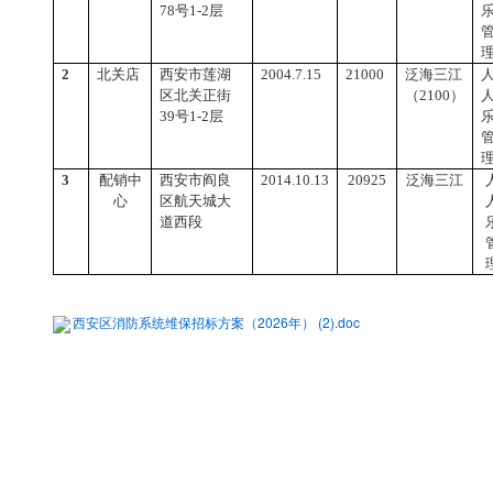
78号1-2层
2
北关店
西安市莲湖
2004.7.15
21000
泛海三江
区北关正街
（
2100）
39号1-2层
3
配销中
西安市阎良
2014.10.13
20925
泛海三江
心
区航天城大
道西段
西安区消防系统维保招标方案（2026年） (2).doc