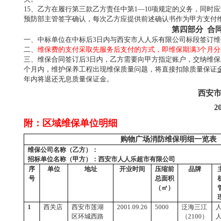
15、乙方在履行第三款乙方责任中第1—10项规定的义务，同
预防部主管签字确认，每次乙方应提供前述确认书作为甲方支付
第四部分
合
一、
中标单位在中标后
3日内与
西安市人人乐
有限公司标段签订维
二、
维保费的支付采取先服务后支付的方式，即维保期满
3个月
分
三、维保合同签订后
3日内，乙方需要向甲方指定账户，交纳维
个月内，维护保养工程出现维保质量问题，将直接扣除质量保证
年内将退还无息质量保证金。
西安
2
附：区域维保单位
明细
购物广场消防维保明细一览表
维保公司名称（乙方）：
招标
单位名称（甲方）：西安市人人乐超市有限公司
序
单位
地址
开业时间
压缩前
品牌
号
总面积
（㎡）
1
西关店
西安市莲湖
2001.09.26
5000
泛海三江
区环城西路
（
2100）