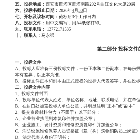
五、投标地点：
西安市雁塔区雁塔南路
292号曲江文化大厦20层
六、投标书截止
日期
：
20
26
年
4
月
30
日
七、开标及议标时间
：截标后
3个工作日内
八、投标文件
：用中文编写，用
A4纸张打印。
九、联系电话：
13772171535
十、联系人：
马永强
第二部分
投标文件
一、投标文件
A
、投标人应准备三份投标文件，一份正本和二份副本
，
在每份
本有差异，以正本为准。
B
、投标文件正本和副本由正式授权的投标人代表签字，并在投
二、投标文件内容
1、投标文件封面
A、
投标单位代表人姓名、单位名称、地址、联系电话，并在单
B、
在封口处加盖投标人单位公章，并明显注明
“正本”或“副本”
2、
提交资质材料包含（不限于）以下部分：
A、
企业营业执照副本复印件并加盖公章；
B、
企业施工、设计资质和维修资质复印件并加盖公章；
C、
消防设施维修保养人员资格证《建（构）筑物消防员上岗证
D、
法定代表人身份证明书；