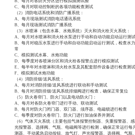
B、每月对各防火分区进行模拟抽测试验
C、每月对联动控制柜的各项功能检查测试
（
2）消防电话系统和消防广播系统：
A、每月现场测试消防电话通讯系统
B、每月现场测试消防广播系统
（
3）水喷淋（包含水幕、水炮系统）灭火和消火栓灭火系统：
A、每月对水喷淋和消火栓水泵进行手动和自动功能启动运行测
B、每月对稳压水泵进行手动和自动功能启动运行测试，检查水
常
C、模拟测试水幕、水炮功能
D、每季度对各喷淋分区和消火栓各报警点进行模拟测试
E、每半年对水喷淋和消火栓水泵及其配套部件设备进行检查测
F、模拟测试水炮功能
（
4）消防排烟/送风系统：
A、每月对消防排烟/送风系统进行联动和手动测试
B、每月对消防排烟/送风系统排烟阀进行检查，确保正常复位
（
5）防火卷帘门、防火门以及电动防火门：
A、每月对各防火卷帘门进行手动、联动测试
B、每月对防火门闭门器、双门器、须序器、电磁锁进行检查
C、每季度对防火卷帘门、防火门进行加油保养并测试
（
6）气体灭火系统（主要包括气体报警控制器、失重报警器、
光报警器、选择阀、气瓶、电磁阀等进行检测，确保正常运行每
测器、手动紧急启动按钮、放气灯、声光报警器、选择阀、气瓶