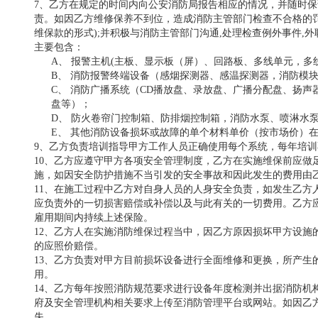
7、乙方在规定的时间内向公安消防局报告相应的情况，并随时
责。如因乙方维修保养不到位，造成消防主管部门检查不合格的
维保款的形式);并积极与消防主管部门沟通,处理检查例外事件,
主要包含：
A、
报警主机
(主板、显示板（屏）、回路板、多线单元，多
B、
消防报警终端设备（感烟探测器、感温探测器，消防模
C、
消防广播系统（
CD播放盘、录放盘、广播分配盘、扬声
盘等）；
D、
防火卷帘门控制箱、防排烟控制箱，消防水泵、喷淋水
E、
其他消防设备损坏或故障的单个材料单价（按市场价）
9、乙方负责培训指导甲方工作人员正确使用每个系统，每年培
10、乙方应遵守甲方各项安全管理制度，乙方在实施维保前应做
施，如因安全防护措施不当引发的安全事故和因此发生的费用由
11、在施工过程中乙方对自身人员的人身安全负责，如发生乙方
应负责外的一切损害赔偿或补偿以及与此有关的一切费用。乙方
雇用期间内持续上述保险。
12、乙方人在实施消防维保过程当中，因乙方原因损坏甲方设施
的应照价赔偿。
13、乙方负责对甲方目前损坏设备进行全面维修和更换，所产生
用。
14、乙方每年按照消防规范要求进行设备年度检测并出据消防机
府及安全管理机构相关要求上传至消防管理平台或网站。如因乙
失
。