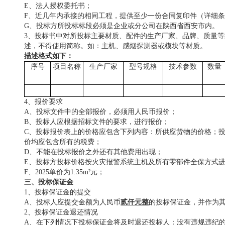
E、
法人授权委托书；
F、
近几年内承接的相同工程，提供至少一份合同复印件（详细
G、
投标方所投标标段必须是企业或分公司在
陕西
省
西安市
内。
3、投标书中对所投标主要材质、配件的生产厂家、品牌、质量
述，不得使用简称。如：主机、感烟探测器或模块等材质。
描述格式如下：
序号
项目名称
生产厂家
型号规格
技术参数
数量
4、报价
要求
A、投标文件中的全部报价，必须用人民币报价；
B、投标人应根据招标文件的要求，进行报价；
C、投标报价表上的价格应包含下列内容：所供应货物的价格；
价均应包含所有的税费；
D、不能在投标报价之外还有其他费用出现；
E、投标方投标价格按火灾报警系统主机及所有零部件全保方式
F、2025单价为1.35m²元；
三、投标保证金
1、投标保证金的提交
A、
投标人应提交金额为人民币
贰
仟元整
的投标保证金，并作为
2、投标保证金退还情况
A、
在下列情况下投标保证金将及时退还投标人：没有违规违纪