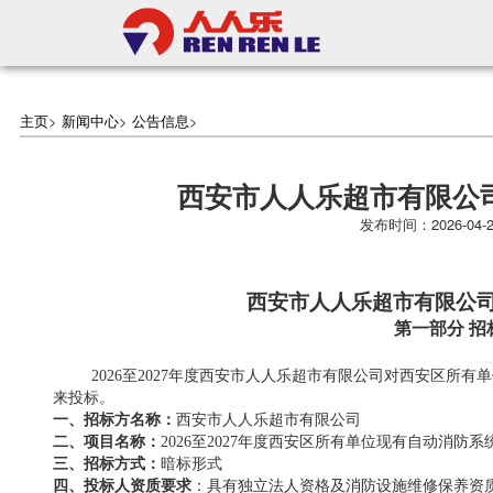
主页
>
新闻中心
>
公告信息
>
西安市人人乐超市有限公
发布时间：2026-0
西安
市人人乐
超市
有限公
第一部分
招
20
26
至
20
27
年度
西安
市人人乐
超市
有限公司对
西安区所有单
来投标。
一、招标方名称：
西安
市人人乐
超市
有限公司
二、项目名称：
2026至2027年度西安
区
所有单位
现有自动消防系
三、招标方式：
暗标形式
四、投标人资质要求
：具有独立法人资格及消防设施维修保养资