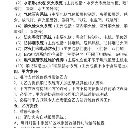
（
2
）
水喷淋
(水炮)灭火系统
（主要包括：水灭火系统控制柜、喷
阀门、管网、水力警铃等）
（
3）
气体灭火系统
（主要包括气体报警控制器、失重报警器、感
盒、放气灯、声光报警器、选择阀、气瓶、电磁阀、瓶装等）
（
4）
消火栓灭火系统
（主要包括：室内消火栓、室外消火栓、消
道阀门、管网等）
（
5）
防火卷帘门系统
（主要包括：卷帘门控制箱、电机、限位器
（
6）
防排烟系统
（主要包括：排烟风、送风风机、防排烟防火阀
（
7）
防火门和电动防火门
（主要包括门把手、闭门器、双门磁、
（
8）
EPS
电源系统维护保养（主要包含但不限于电路板、充电板
（
9）
燃气报警系统维护保养
（主要包含但不限于燃气报警主机电
（
10）消防应急照明和疏散指示系统（主要包但不限于含应急照
四、甲方责任
1、准时支付维修保养费给乙方
2、向乙方提供消防系统有关的图纸及其他相关资料
3、甲方在没有得到乙方的许可，甲方不得随便拆除任何消防设备
4、必要时，甲方需协调物业公司配合系统维护或测试
5、必要时甲方须派专人负责配合乙方进行维修保养工作
五、乙方责任
1、维修和保养
（
1）消防火灾自动报警系统：
A、每月对集中报警和区域报警器进行功能信号检查