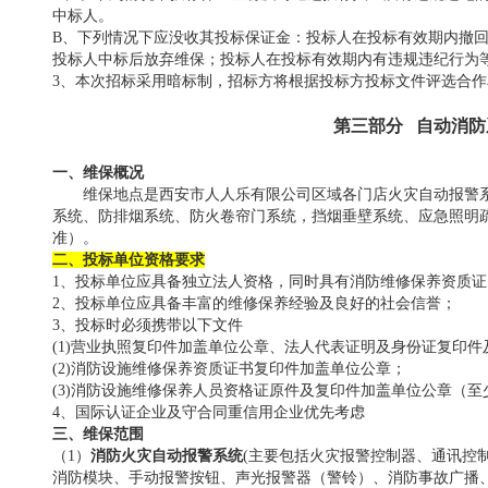
中标人。
B、
下列情况下应没收其投标保证金：投标人在投标有效期内撤
投标人中标后放弃维保；投标人在投标有效期内有违规违纪行为
3、本次招标采用暗标制，招标方将根据投标方投标文件评选合作
第三部分
自动消防
一、维保
概况
维保地点是
西安市人人乐
有限公司区域各门店火灾自动报警
系统、防排烟系统、防火卷帘门系统，挡烟垂壁系统
、应急照明
准）。
二、投标单位资格要求
1、投标单位应具备独立法人资格，同时具有消防维修保养资质证
2、投标单位应具备丰富的维修保养经验及良好的社会信誉；
3、投标时必须携带以下文件
(1)营业执照复印件加盖单位公章、法人代表证明及身份证复印
(2)消防设施维修保养资质证书复印件加盖单位公章；
(3)消防设施维修保养人员资格证原件及复印件加盖单位公章（至
4、国际认证企业及守合同重信用企业优先考虑
三、维保范围
（
1
）
消防火灾自动报警系统
(
主要包括火灾报警控制器、通讯控
消防模块、手动报警按钮、声光报警器（警铃）、消防事故广播