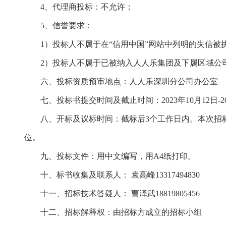
4、代理商投标：不允许；
5、信誉要求：
1）投标人不属于在“信用中国”网站中列明的失信被
2）投标人不属于已被纳入人人乐集团及下属区域公
六、
投标资质预审地点：
人人乐深圳分公司办公室
七、投标书提交时间及截止时间：
2023年10月12日-
八、开标及议标时间：截标后
3个工作日内。本次招
位。
九、投标文件：用中文编写，用
A4纸打印。
十、标书收集及联系人：
袁高峰
13317494830
十一、招标技术答疑人：
曹泽武
18819805456
十二、招标解释权：由招标方成立的招标小组