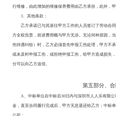
行维修
，由此增加的维修保养费用由乙方承担，此外，
3、
其他条款：
乙方承诺已与其派往甲方工作的人员签订了劳动合
方全权负责，前述费用概与甲方无涉。无论何种原因，
伤待遇纠纷）时，乙方必须首先申报工伤处理，甲方不
或未及时申报工伤，或拒绝申报工伤，给甲方造成损失
分可以向乙方追偿。
第五部分、合
A
、
中标单位在中标后
30
日内与
深圳市人人乐
有限公
金，直至合同履行完成后，甲方无息退还给乙方；
中标
公司
；