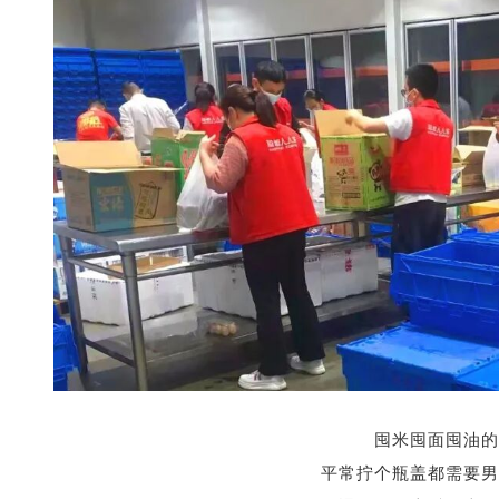
囤米囤面囤油的
平常拧个瓶盖都需要男